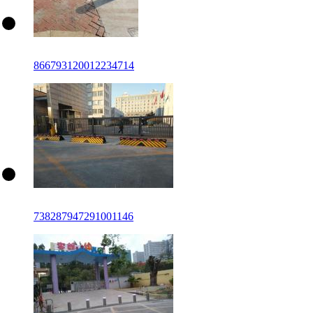
866793120012234714
738287947291001146